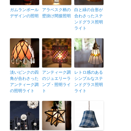
ガムランボール
アラベスク柄の
白と緑の台形が
デザインの照明
壁掛け間接照明
合わさったステ
ンドグラス照明
ライト
淡いピンクの四
アンティーク調
レトロ感のある
角が合わさった
のジュエリーラ
シンプルなステ
アンティーク調
ンプ・照明ライ
ンドグラス照明
の照明ライト
ト
ライト