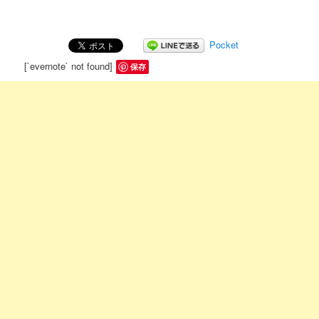
Pocket
[`evernote` not found]
保存