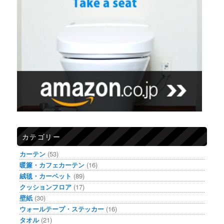
カテゴリー
カーテン
(53)
暖簾・カフェカーテン
(16)
絨毯・カーペット
(89)
クッションフロア
(17)
壁紙
(30)
ウォールテープ・ステッカー
(16)
タオル
(21)