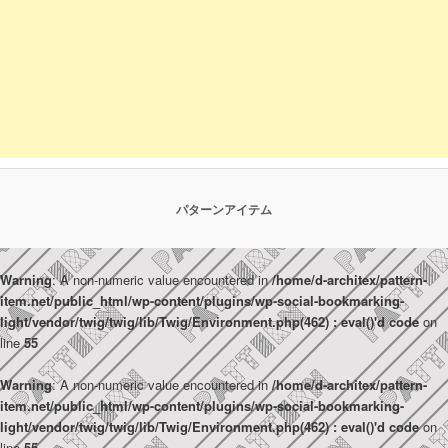
パターンアイテム
Warning
: A non-numeric value encountered in
/home/d-architex/pattern-
item.net/public_html/wp-content/plugins/wp-social-bookmarking-
light/vendor/twig/twig/lib/Twig/Environment.php(462) : eval()'d code
on
line
55
Warning
: A non-numeric value encountered in
/home/d-architex/pattern-
item.net/public_html/wp-content/plugins/wp-social-bookmarking-
light/vendor/twig/twig/lib/Twig/Environment.php(462) : eval()'d code
on
line
55