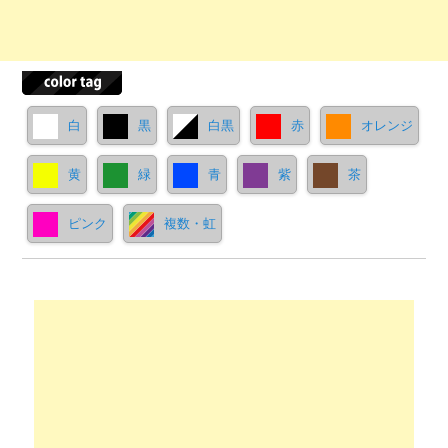
白
黒
白黒
赤
オレンジ
黄
緑
青
紫
茶
ピンク
複数・虹