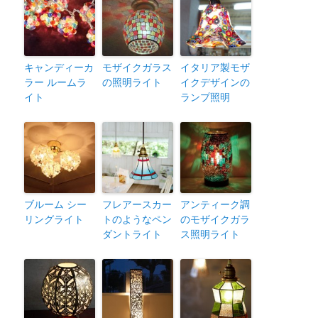
キャンディーカ
モザイクガラス
イタリア製モザ
ラー ルームラ
の照明ライト
イクデザインの
イト
ランプ照明
ブルーム シー
フレアースカー
アンティーク調
リングライト
トのようなペン
のモザイクガラ
ダントライト
ス照明ライト