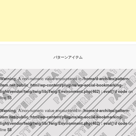
パターンアイテム
Warning
: A non-numeric value encountered in
/home/d-architex/pattern-
item.net/public_html/wp-content/plugins/wp-social-bookmarking-
light/vendor/twig/twig/lib/Twig/Environment.php(462) : eval()'d code
on
line
55
Warning
: A non-numeric value encountered in
/home/d-architex/pattern-
item.net/public_html/wp-content/plugins/wp-social-bookmarking-
light/vendor/twig/twig/lib/Twig/Environment.php(462) : eval()'d code
on
line
55