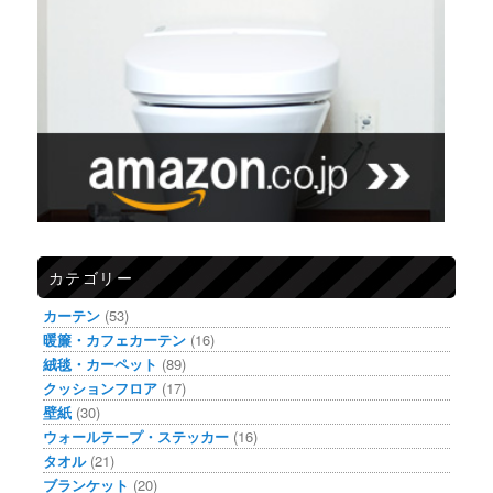
カテゴリー
カーテン
(53)
暖簾・カフェカーテン
(16)
絨毯・カーペット
(89)
クッションフロア
(17)
壁紙
(30)
ウォールテープ・ステッカー
(16)
タオル
(21)
ブランケット
(20)