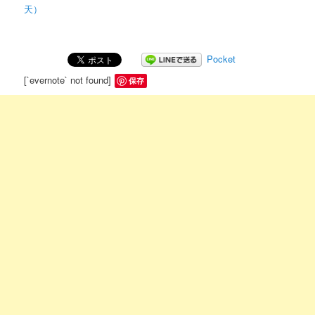
天）
Pocket
[`evernote` not found]
保存