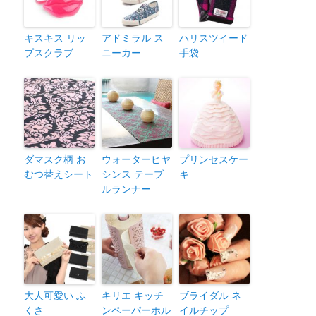
キスキス リッ
アドミラル ス
ハリスツイード
プスクラブ
ニーカー
手袋
ダマスク柄 お
ウォーターヒヤ
プリンセスケー
むつ替えシート
シンス テーブ
キ
ルランナー
大人可愛い ふ
キリエ キッチ
ブライダル ネ
くさ
ンペーパーホル
イルチップ