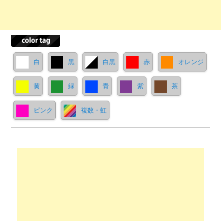
白
黒
白黒
赤
オレンジ
黄
緑
青
紫
茶
ピンク
複数・虹