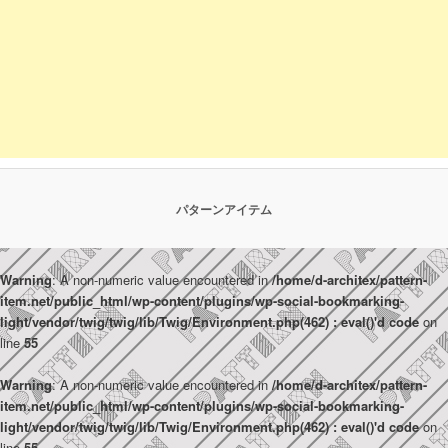
パターンアイテム
Warning
: A non-numeric value encountered in
/home/d-architex/pattern-
item.net/public_html/wp-content/plugins/wp-social-bookmarking-
light/vendor/twig/twig/lib/Twig/Environment.php(462) : eval()'d code
on
line
55
Warning
: A non-numeric value encountered in
/home/d-architex/pattern-
item.net/public_html/wp-content/plugins/wp-social-bookmarking-
light/vendor/twig/twig/lib/Twig/Environment.php(462) : eval()'d code
on
line
55