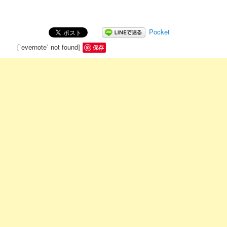
Pocket
[`evernote` not found]
保存