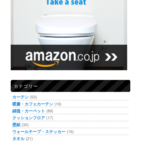
カテゴリー
カーテン
(53)
暖簾・カフェカーテン
(16)
絨毯・カーペット
(89)
クッションフロア
(17)
壁紙
(30)
ウォールテープ・ステッカー
(16)
タオル
(21)