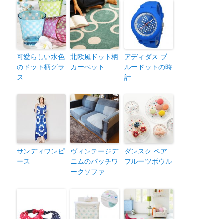
可愛らしい水色
北欧風ドット柄
アディダス ブ
のドット柄グラ
カーペット
ルードットの時
ス
計
サンディワンピ
ヴィンテージデ
ダンスク ペア
ース
ニムのパッチワ
フルーツボウル
ークソファ