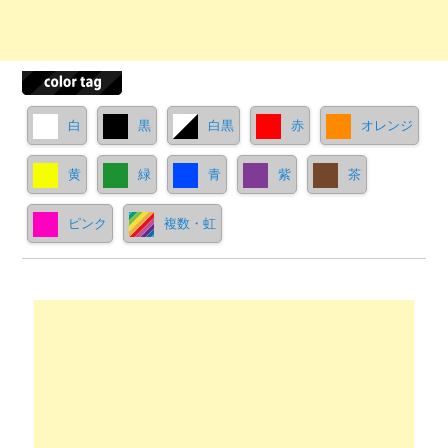
白
黒
白黒
赤
オレンジ
黄
緑
青
紫
茶
ピンク
複数・虹