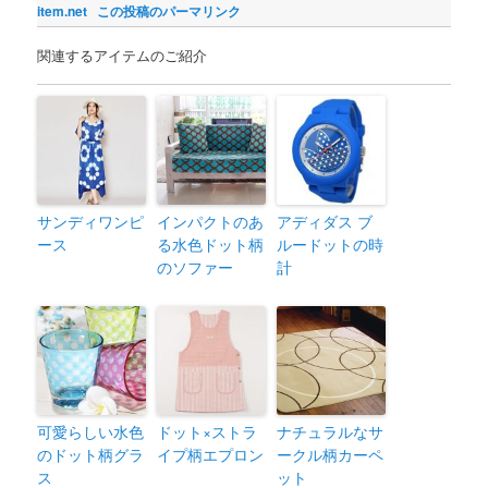
item.net
この投稿のパーマリンク
関連するアイテムのご紹介
サンディワンピ
インパクトのあ
アディダス ブ
ース
る水色ドット柄
ルードットの時
のソファー
計
可愛らしい水色
ドット×ストラ
ナチュラルなサ
のドット柄グラ
イプ柄エプロン
ークル柄カーペ
ス
ット