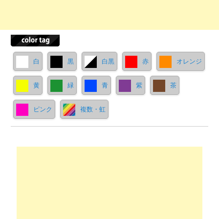
白
黒
白黒
赤
オレンジ
黄
緑
青
紫
茶
ピンク
複数・虹