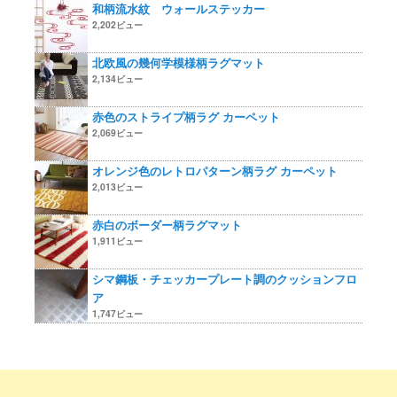
和柄流水紋 ウォールステッカー
2,202ビュー
北欧風の幾何学模様柄ラグマット
2,134ビュー
赤色のストライプ柄ラグ カーペット
2,069ビュー
オレンジ色のレトロパターン柄ラグ カーペット
2,013ビュー
赤白のボーダー柄ラグマット
1,911ビュー
シマ鋼板・チェッカープレート調のクッションフロ
ア
1,747ビュー