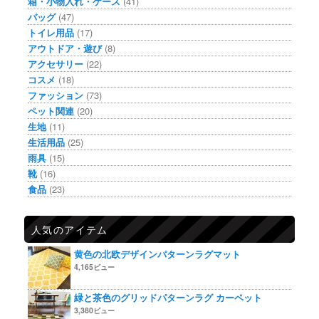
箱・小物入れ・ケース
(41)
バッグ
(47)
トイレ用品
(17)
アウトドア・遊び
(8)
アクセサリー
(22)
コスメ
(18)
ファッション
(73)
ペット関連
(20)
生地
(11)
生活用品
(25)
雨具
(15)
靴
(16)
食品
(23)
人気のアイテム
黄色の北欧デザインパターンラグマット
4,165ビュー
緑と茶色のグリッドパターンラグ カーペット
3,380ビュー