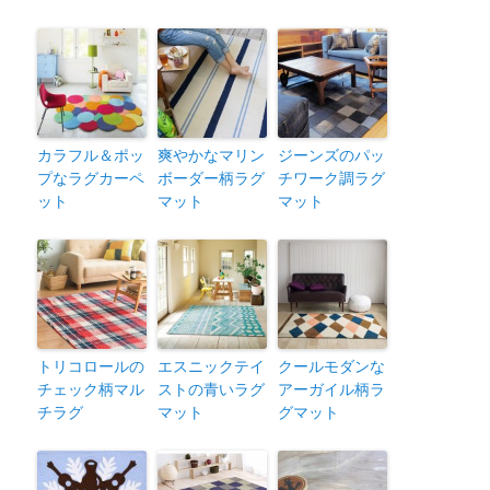
カラフル＆ポッ
爽やかなマリン
ジーンズのパッ
プなラグカーペ
ボーダー柄ラグ
チワーク調ラグ
ット
マット
マット
トリコロールの
エスニックテイ
クールモダンな
チェック柄マル
ストの青いラグ
アーガイル柄ラ
チラグ
マット
グマット