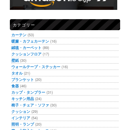
カテゴリー
カーテン
(53)
暖簾・カフェカーテン
(16)
絨毯・カーペット
(89)
クッションフロア
(17)
壁紙
(30)
ウォールテープ・ステッカー
(16)
タオル
(21)
ブランケット
(20)
食器
(46)
カップ・タンブラー
(31)
キッチン用品
(24)
椅子・チェア・ソファ
(30)
クッション
(29)
インテリア
(54)
照明・ランプ
(20)