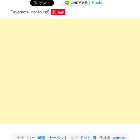
Pocket
[`evernote` not found]
保存
カテゴリー:
絨毯・カーペット
タグ:
ドット
,
青
作成者:
pattern-