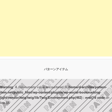
パターンアイテム
Warning
: A non-numeric value encountered in
/home/d-architex/pattern-
item.net/public_html/wp-content/plugins/wp-social-bookmarking-
light/vendor/twig/twig/lib/Twig/Environment.php(462) : eval()'d code
on
line
55