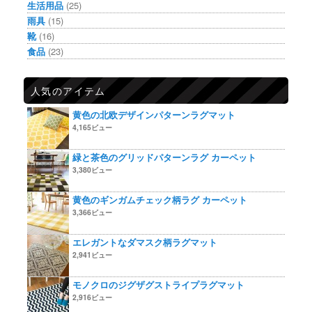
生活用品
(25)
雨具
(15)
靴
(16)
食品
(23)
人気のアイテム
黄色の北欧デザインパターンラグマット
4,165ビュー
緑と茶色のグリッドパターンラグ カーペット
3,380ビュー
黄色のギンガムチェック柄ラグ カーペット
3,366ビュー
エレガントなダマスク柄ラグマット
2,941ビュー
モノクロのジグザグストライプラグマット
2,916ビュー