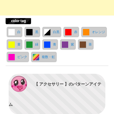
白
黒
白黒
赤
オレンジ
黄
緑
青
紫
茶
ピンク
複数・虹
【 アクセサリー 】のパターンアイテ
ム