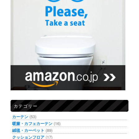
カテゴリー
カーテン
(53)
暖簾・カフェカーテン
(16)
絨毯・カーペット
(89)
クッションフロア
(17)