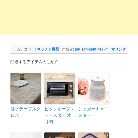
カテゴリー:
キッチン用品
作成者:
pattern-item.net
パーマリンク
関連するアイテムのご紹介
撥水テーブルク
ビックオーブン
シュガーキャニ
ロス
トースター 木
スター
目調