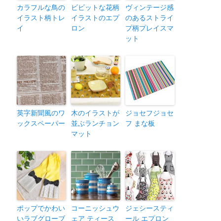
カラフルな鳥の
ビビットな花柄
ヴィンテージ感
イラスト柄トレ
イラストのエプ
のあるストライ
イ
ロン
プ柄プレイスマ
ット
英字新聞風のワ
木のイラストが
ジョセフジョセ
ックスペーパー
並ぶランチョン
フ まな板
マット
ポップでかわい
コーニッシュウ
ジェシースティ
いラブグローブ
ェア ティース
ール エプロン