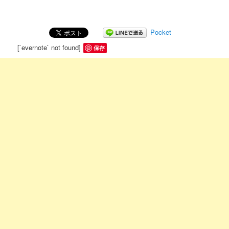
Pocket
[`evernote` not found]
保存