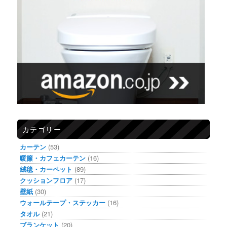
カテゴリー
カーテン
(53)
暖簾・カフェカーテン
(16)
絨毯・カーペット
(89)
クッションフロア
(17)
壁紙
(30)
ウォールテープ・ステッカー
(16)
タオル
(21)
ブランケット
(20)