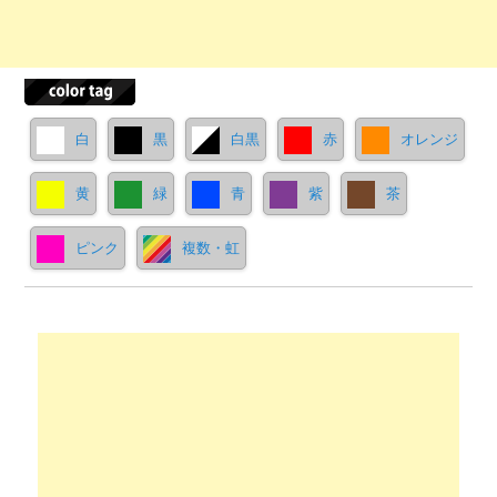
白
黒
白黒
赤
オレンジ
黄
緑
青
紫
茶
ピンク
複数・虹