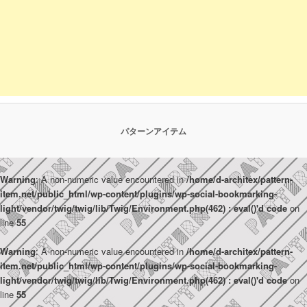
パターンアイテム
Warning
: A non-numeric value encountered in
/home/d-architex/pattern-
item.net/public_html/wp-content/plugins/wp-social-bookmarking-
light/vendor/twig/twig/lib/Twig/Environment.php(462) : eval()'d code
on
line
55
Warning
: A non-numeric value encountered in
/home/d-architex/pattern-
item.net/public_html/wp-content/plugins/wp-social-bookmarking-
light/vendor/twig/twig/lib/Twig/Environment.php(462) : eval()'d code
on
line
55