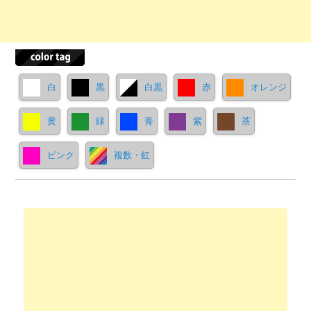
白
黒
白黒
赤
オレンジ
黄
緑
青
紫
茶
ピンク
複数・虹