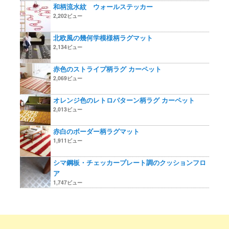
和柄流水紋 ウォールステッカー
2,202ビュー
北欧風の幾何学模様柄ラグマット
2,134ビュー
赤色のストライプ柄ラグ カーペット
2,069ビュー
オレンジ色のレトロパターン柄ラグ カーペット
2,013ビュー
赤白のボーダー柄ラグマット
1,911ビュー
シマ鋼板・チェッカープレート調のクッションフロ
ア
1,747ビュー