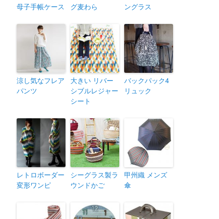
母子手帳ケース
グ麦わら
ングラス
涼し気なフレア
大きい リバー
バックパック4
パンツ
シブルレジャー
リュック
シート
レトロボーダー
シーグラス製ラ
甲州織 メンズ
変形ワンピ
ウンドかご
傘