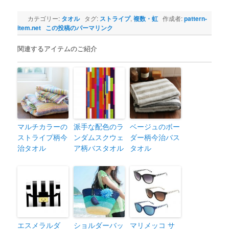
カテゴリー:
タオル
タグ:
ストライプ
,
複数・虹
作成者:
pattern-
item.net
この投稿のパーマリンク
関連するアイテムのご紹介
マルチカラーの
派手な配色のラ
ベージュのボー
ストライプ柄今
ンダムスクウェ
ダー柄今治バス
治タオル
ア柄バスタオル
タオル
エスメラルダ
ショルダーバッ
マリメッコ サ