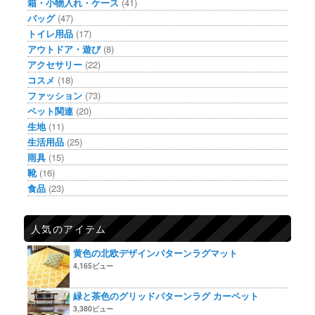
箱・小物入れ・ケース
(41)
バッグ
(47)
トイレ用品
(17)
アウトドア・遊び
(8)
アクセサリー
(22)
コスメ
(18)
ファッション
(73)
ペット関連
(20)
生地
(11)
生活用品
(25)
雨具
(15)
靴
(16)
食品
(23)
人気のアイテム
黄色の北欧デザインパターンラグマット
4,165ビュー
緑と茶色のグリッドパターンラグ カーペット
3,380ビュー