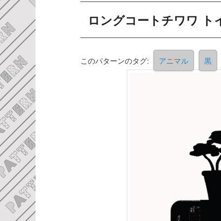
ロングコートチワワ ト
このパターンのタグ:
アニマル
黒