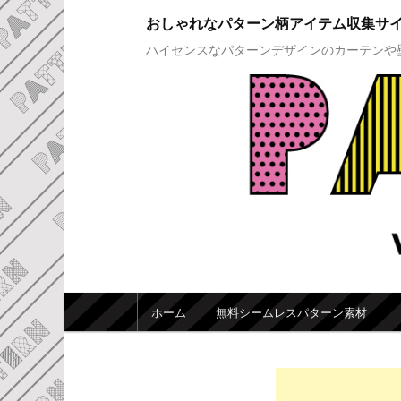
おしゃれなパターン柄アイテム収集サ
ハイセンスなパターンデザインのカーテンや
メインメニュー
ホーム
無料シームレスパターン素材
メインコンテンツへ移動
サブコンテンツへ移動