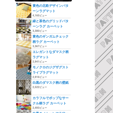
黄色の北欧デザインパタ
ーンラグマット
4,165ビュー
緑と茶色のグリッドパタ
ーンラグ カーペット
3,380ビュー
黄色のギンガムチェック
柄ラグ カーペット
3,367ビュー
エレガントなダマスク柄
ラグマット
2,941ビュー
モノクロのジグザグスト
ライプラグマット
2,916ビュー
白黒のダマスク柄の壁紙
2,522ビュー
カラフルでポップなサー
クル柄ラグ カーペット
2,493ビュー