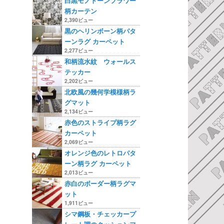
白黒モノトーンフラワー
柄カーテン
2,390ビュー
黒のヘリンボーン柄パタ
ーンラグ カーペット
2,277ビュー
和柄流水紋 ウォールス
テッカー
2,202ビュー
北欧風の幾何学模様柄ラ
グマット
2,134ビュー
赤色のストライプ柄ラグ
カーペット
2,069ビュー
オレンジ色のレトロパタ
ーン柄ラグ カーペット
2,013ビュー
赤白のボーダー柄ラグマ
ット
1,911ビュー
シマ鋼板・チェッカープ