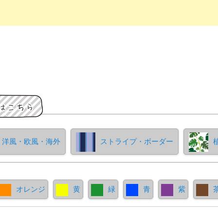
洋風・欧風・海外
ストライプ・ボーダー
オレンジ
黄
緑
青
紫