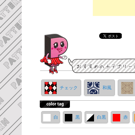
チェック
和風
白
黒
白黒
赤