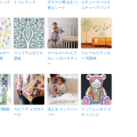
ラシック
トイレラック
ダマスク柄 おむつ
エチュードハウス
替えシート
エティヘアバンド
ルガー
ウィリアムモリス
マールマールエプ
ウォールステッカ
柄
壁紙
ロン ハローキティ
ー 写真枠
ー
の動物
スピーア メガネケ
洗える ベッドバン
リッツェンホフ テ
ース
パー
ディバンク