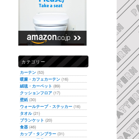
カテゴリー
カーテン
(53)
暖簾・カフェカーテン
(16)
絨毯・カーペット
(89)
クッションフロア
(17)
壁紙
(30)
ウォールテープ・ステッカー
(16)
タオル
(21)
ブランケット
(20)
食器
(46)
カップ・タンブラー
(31)