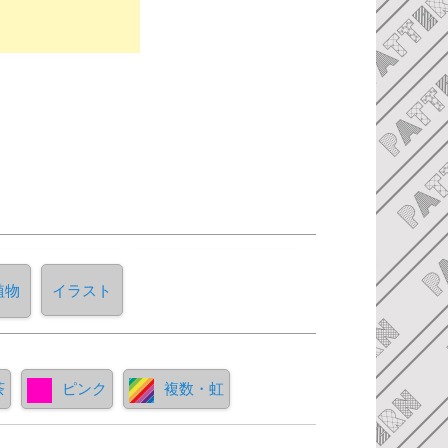
植物
イラスト
茶
ピンク
複数・虹