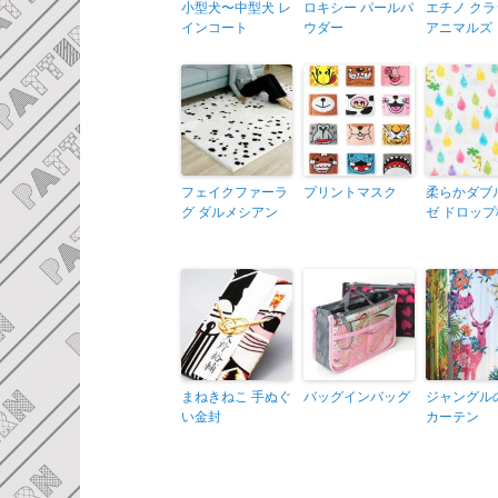
小型犬〜中型犬 レ
ロキシー パールパ
エチノ ク
インコート
ウダー
アニマルズ
フェイクファーラ
プリントマスク
柔らかダブ
グ ダルメシアン
ゼ ドロップ
まねきねこ 手ぬぐ
バッグインバッグ
ジャングル
い金封
カーテン