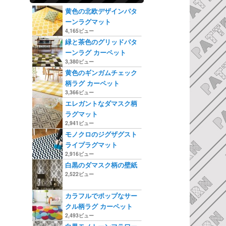
黄色の北欧デザインパタ
ーンラグマット
4,165ビュー
緑と茶色のグリッドパタ
ーンラグ カーペット
3,380ビュー
黄色のギンガムチェック
柄ラグ カーペット
3,366ビュー
エレガントなダマスク柄
ラグマット
2,941ビュー
モノクロのジグザグスト
ライプラグマット
2,916ビュー
白黒のダマスク柄の壁紙
2,522ビュー
カラフルでポップなサー
クル柄ラグ カーペット
2,493ビュー