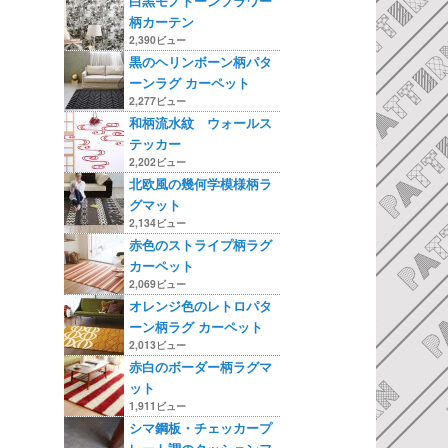
白黒モノトーンフラワー
柄カーテン
2,390ビュー
黒のヘリンボーン柄パタ
ーンラグ カーペット
2,277ビュー
和柄流水紋 ウォールス
テッカー
2,202ビュー
北欧風の幾何学模様柄ラ
グマット
2,134ビュー
赤色のストライプ柄ラグ
カーペット
2,069ビュー
オレンジ色のレトロパタ
ーン柄ラグ カーペット
2,013ビュー
赤白のボーダー柄ラグマ
ット
1,911ビュー
シマ鋼板・チェッカープ