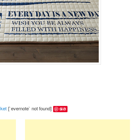
ket
[`evernote` not found]
保存