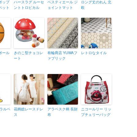
ポップ
ハースラグ ルーセ
ベスティエール ジ
ロング丈のれん 北
ペット
ントトロピカル
ョイントマット
欧
ボール
きのこ型チョコレ
有輪商店 YUWAフ
レトロなタイル
ート
ァブリック
ュラルベ
花柄総レースドレ
アラベスク柄 長財
ニコールリー リッ
ス
布
プチェリーバッグ