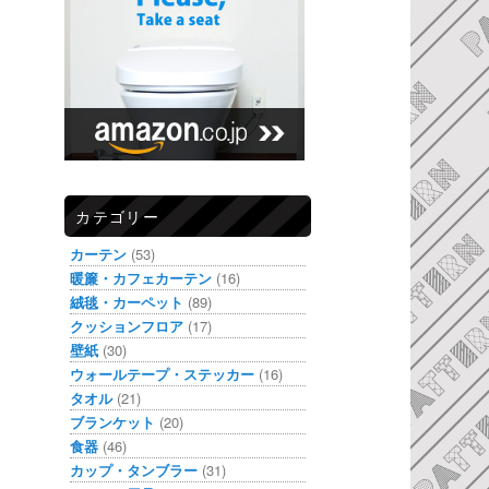
カテゴリー
カーテン
(53)
暖簾・カフェカーテン
(16)
絨毯・カーペット
(89)
クッションフロア
(17)
壁紙
(30)
ウォールテープ・ステッカー
(16)
タオル
(21)
ブランケット
(20)
食器
(46)
カップ・タンブラー
(31)