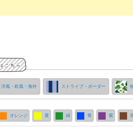
洋風・欧風・海外
ストライプ・ボーダー
オレンジ
黄
緑
青
紫