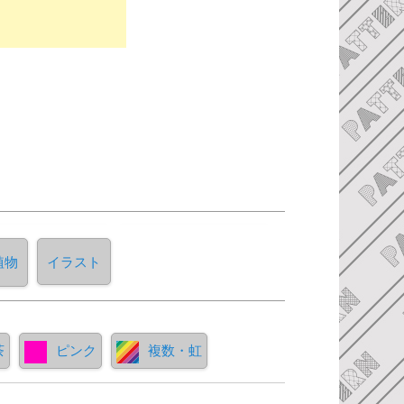
植物
イラスト
茶
ピンク
複数・虹