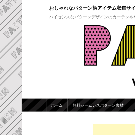
おしゃれなパターン柄アイテム収集サ
ハイセンスなパターンデザインのカーテンや
メインメニュー
ホーム
無料シームレスパターン素材
メインコンテンツへ移動
サブコンテンツへ移動