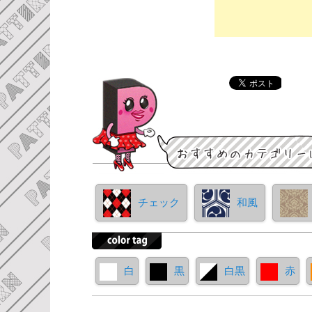
チェック
和風
白
黒
白黒
赤