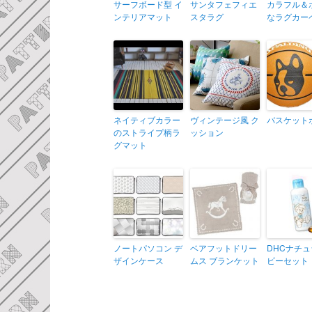
サーフボード型 イ
サンタフェフィエ
カラフル＆
ンテリアマット
スタラグ
なラグカー
ネイティブカラー
ヴィンテージ風 ク
バスケット
のストライプ柄ラ
ッション
グマット
ノートパソコン デ
ベアフットドリー
DHCナチ
ザインケース
ムス ブランケット
ビーセット