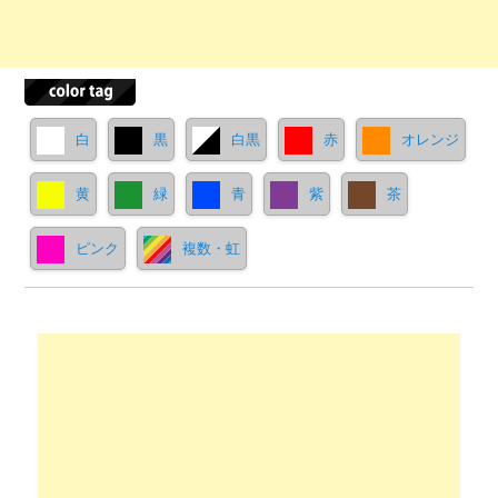
白
黒
白黒
赤
オレンジ
黄
緑
青
紫
茶
ピンク
複数・虹