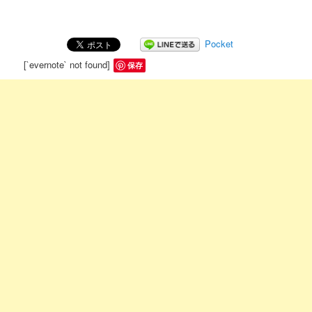
Pocket
[`evernote` not found]
保存