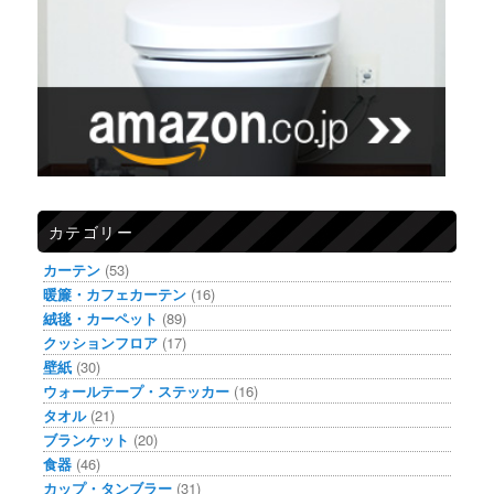
カテゴリー
カーテン
(53)
暖簾・カフェカーテン
(16)
絨毯・カーペット
(89)
クッションフロア
(17)
壁紙
(30)
ウォールテープ・ステッカー
(16)
タオル
(21)
ブランケット
(20)
食器
(46)
カップ・タンブラー
(31)