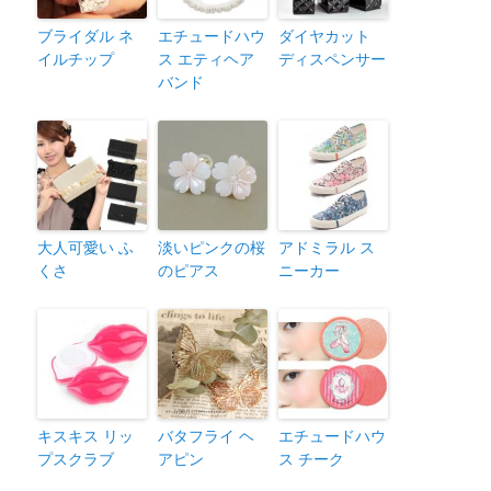
ブライダル ネ
エチュードハウ
ダイヤカット
イルチップ
ス エティヘア
ディスペンサー
バンド
大人可愛い ふ
淡いピンクの桜
アドミラル ス
くさ
のピアス
ニーカー
キスキス リッ
バタフライ ヘ
エチュードハウ
プスクラブ
アピン
ス チーク