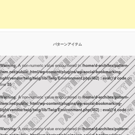
パターンアイテム
Warning
: A non-numeric value encountered in
/home/d-architex/pattern-
item.net/public_html/wp-content/plugins/wp-social-bookmarking-
light/vendor/twig/twig/lib/Twig/Environment.php(462) : eval()'d code
on
line
55
Warning
: A non-numeric value encountered in
/home/d-architex/pattern-
item.net/public_html/wp-content/plugins/wp-social-bookmarking-
light/vendor/twig/twig/lib/Twig/Environment.php(462) : eval()'d code
on
line
55
Warning
: A non-numeric value encountered in
/home/d-architex/pattern-
item.net/public_html/wp-content/plugins/wp-social-bookmarking-