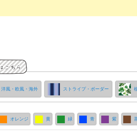
洋風・欧風・海外
ストライプ・ボーダー
オレンジ
黄
緑
青
紫