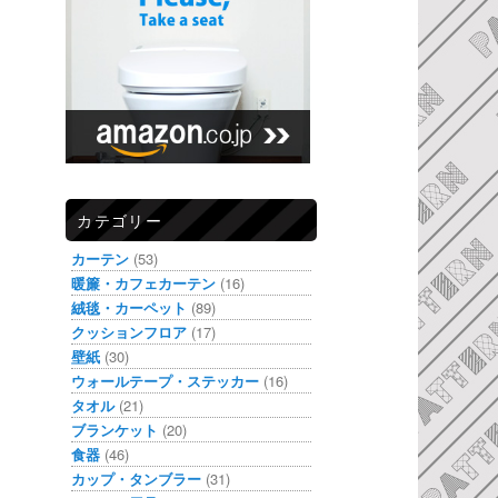
カテゴリー
カーテン
(53)
暖簾・カフェカーテン
(16)
絨毯・カーペット
(89)
クッションフロア
(17)
壁紙
(30)
ウォールテープ・ステッカー
(16)
タオル
(21)
ブランケット
(20)
食器
(46)
カップ・タンブラー
(31)