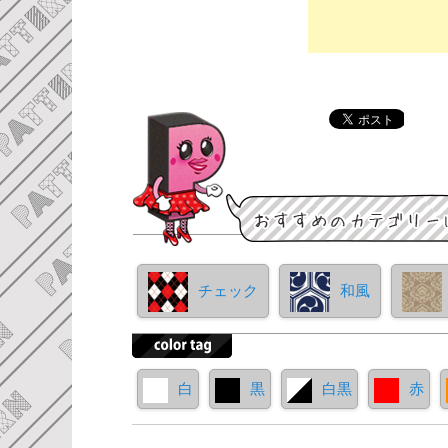
チェック
和風
白
黒
白黒
赤