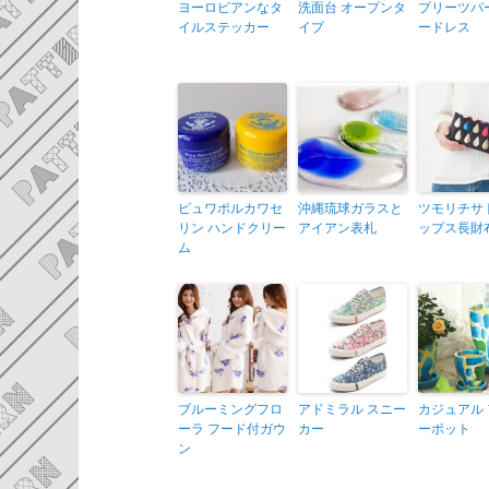
ヨーロピアンなタ
洗面台 オープンタ
プリーツパ
イルステッカー
イプ
ードレス
ピュワポルカワセ
沖縄琉球ガラスと
ツモリチサ
リン ハンドクリー
アイアン表札
ップス長財
ム
ブルーミングフロ
アドミラル スニー
カジュアル
ーラ フード付ガウ
カー
ーポット
ン