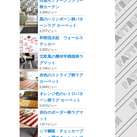
白黒モノトーンフラワー
柄カーテン
2,390ビュー
黒のヘリンボーン柄パタ
ーンラグ カーペット
2,277ビュー
和柄流水紋 ウォールス
テッカー
2,202ビュー
北欧風の幾何学模様柄ラ
グマット
2,134ビュー
赤色のストライプ柄ラグ
カーペット
2,069ビュー
オレンジ色のレトロパタ
ーン柄ラグ カーペット
2,013ビュー
赤白のボーダー柄ラグマ
ット
1,911ビュー
シマ鋼板・チェッカープ