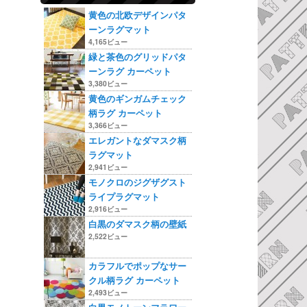
黄色の北欧デザインパタ
ーンラグマット
4,165ビュー
緑と茶色のグリッドパタ
ーンラグ カーペット
3,380ビュー
黄色のギンガムチェック
柄ラグ カーペット
3,366ビュー
エレガントなダマスク柄
ラグマット
2,941ビュー
モノクロのジグザグスト
ライプラグマット
2,916ビュー
白黒のダマスク柄の壁紙
2,522ビュー
カラフルでポップなサー
クル柄ラグ カーペット
2,493ビュー