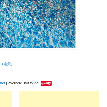
ム（楽天）
ket
[`evernote` not found]
保存