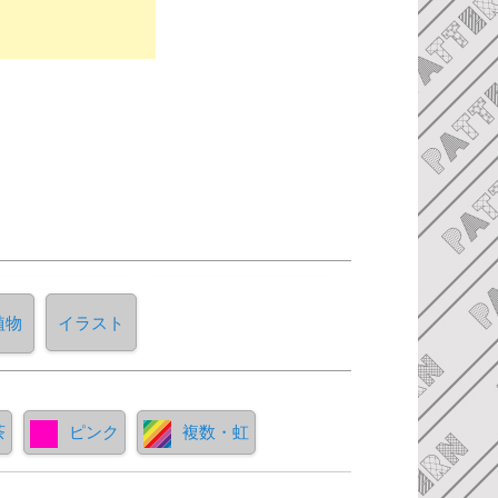
植物
イラスト
茶
ピンク
複数・虹