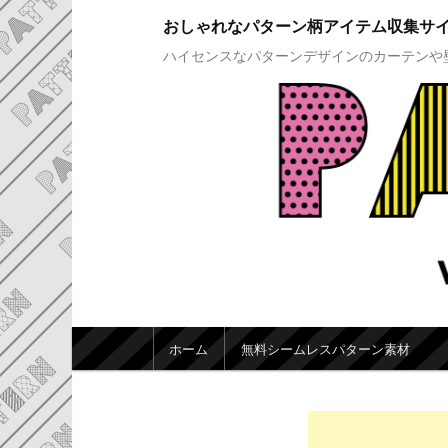
おしゃれなパターン柄アイテム収集サ
ハイセンスなパターンデザインのカーテンや
メインメニュー
ホーム
無料シームレスパターン素材
メインコンテンツへ移動
サブコンテンツへ移動