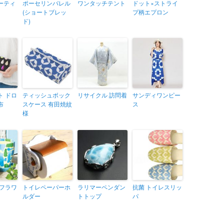
ーティ
ポーセリンバレル
ワンタッチテント
ドット×ストライ
(ショートブレッ
プ柄エプロン
ド)
ト ドロ
ティッシュボック
リサイクル 訪問着
サンディワンピー
布
スケース 有田焼紋
ス
様
 フラワ
トイレペーパーホ
ラリマーペンダン
抗菌 トイレスリッ
ルダー
トトップ
パ